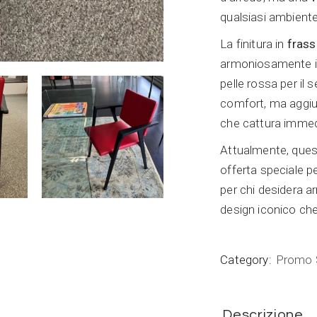
qualsiasi ambiente 
La finitura in
frass
armoniosamente in 
pelle rossa per il 
comfort, ma aggiu
che cattura immed
Attualmente, quest
offerta speciale p
per chi desidera ar
design iconico che
Category:
Promo
Descrizione