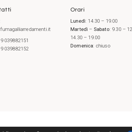
atti
Orari
:
Lunedì
: 14.30 – 19.00
fumagalliarredamenti.it
Martedì
–
Sabato
: 9.30 – 1
14.30 – 19.00
9 039882151
Domenica
: chiuso
9 039882152