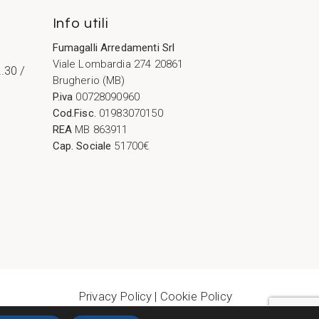
Info utili
Fumagalli Arredamenti Srl
Viale Lombardia 274 20861
2.30 /
Brugherio (MB)
P.iva
00728090960
Cod.Fisc.
01983070150
REA
MB 863911
Cap. Sociale
51700€
Privacy Policy
|
Cookie Policy