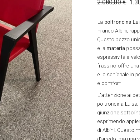
2.080,00
€
1.3
Il
Il
Illuminazione
prezzo
prezzo
originale
attuale
Home Office
La
poltroncina Lu
era:
è:
2.080,00 €.
1.300,00 €.
Franco Albini, rap
Questo pezzo unic
e la
materia
possan
espressività e valo
frassino offre una
e lo schienale in 
e comfort.
L’attenzione ai det
poltroncina Luisa,
giunzione sottoline
esprimendo appieno
di Albini. Questo
d’arredo, ma una v