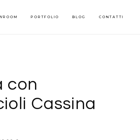
WROOM
PORTFOLIO
BLOG
CONTATTI
o Showroom
a con
ioli Cassina