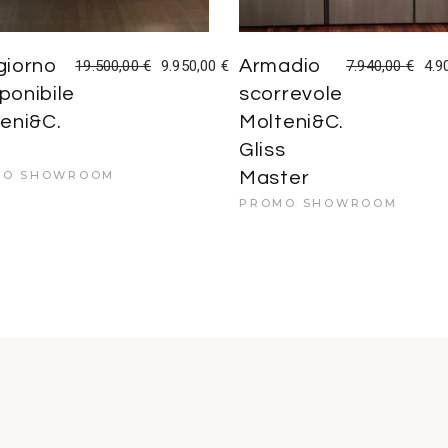
giorno
Armadio
19.500,00
€
9.950,00
€
7.940,00
€
4.9
Il
Il
Il
Il
prezzo
prezzo
prezzo
prezzo
onibile
scorrevole
originale
attuale
originale
attuale
era:
è:
era:
è:
eni&C.
Molteni&C.
19.500,00 €.
9.950,00 €.
7.940,00 €.
4.900,00 €.
Gliss
MO SHOWROOM
Master
PROMO SHOWROOM