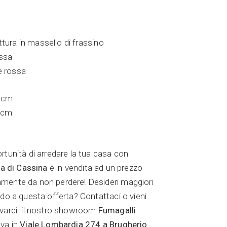
tura in massello di frassino
ossa
e rossa
 cm
 cm
rtunità di arredare la tua casa con
sa di Cassina
è in vendita ad un prezzo
mente da non perdere! Desideri maggiori
rdo a questa offerta? Contattaci o vieni
ovarci: il nostro showroom
Fumagalli
ova in
Viale Lombardia 274 a Brugherio