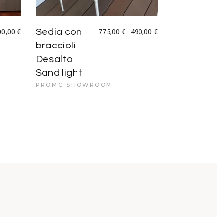
Sedia con
00,00
€
775,00
€
490,00
€
Il
Il
prezzo
prezzo
braccioli
originale
attuale
era:
è:
Desalto
775,00 €.
490,00 €.
Sand light
PROMO SHOWROOM