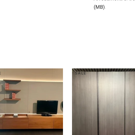
(MB)
.
E
SALE