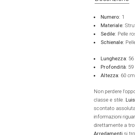
Numero:
1
Materiale:
Strut
Sedile:
Pelle r
Schienale:
Pell
Lunghezza:
56
Profondità:
59
Altezza:
60 cm
Non perdere l’oppo
classe e stile.
Lui
scontato assoluta
informazioni rigua
direttamente a tr
Arredamenti
si tr