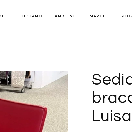
ME
CHI SIAMO
AMBIENTI
MARCHI
SHO
Zona Giorno
Prom
Cucine
Zona Notte
Sedi
Camere Ragazzi
Arredo bagno
bracc
Outdoor
Luisa
Porte
Complementi d’arredo