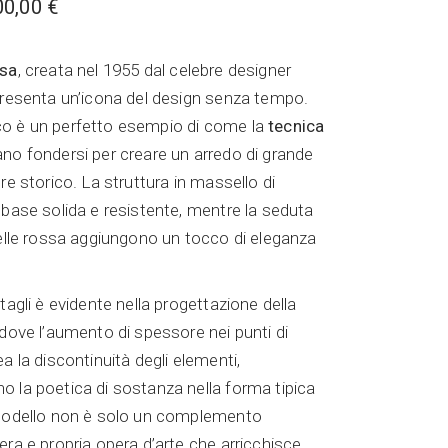
00,00
€
isa
, creata nel 1955 dal celebre designer
presenta un’icona del design senza tempo.
o è un perfetto esempio di come la
tecnica
o fondersi per creare un arredo di grande
re storico. La struttura in massello di
 base solida e resistente, mentre la seduta
pelle rossa aggiungono un tocco di eleganza
tagli è evidente nella progettazione della
 dove l’aumento di spessore nei punti di
a la discontinuità degli elementi,
 la poetica di sostanza nella forma tipica
 modello non è solo un complemento
era e propria opera d’arte che arricchisce