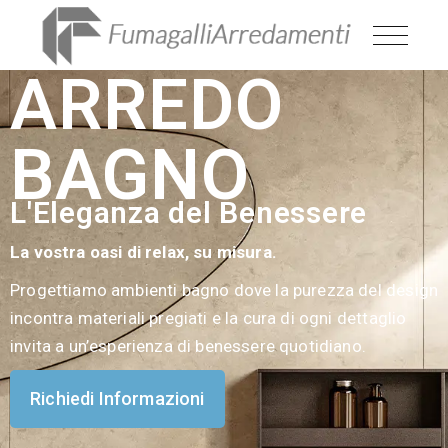
ARREDO
BAGNO
L'Eleganza del Benessere
La vostra oasi di relax, su misura.
Progettiamo ambienti bagno dove la purezza del design
incontra materiali pregiati e la cura di ogni dettaglio
invita a un’esperienza di benessere quotidiano.
Richiedi Informazioni