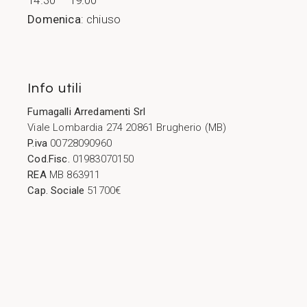
Domenica
: chiuso
Info utili
Fumagalli Arredamenti Srl
Viale Lombardia 274 20861 Brugherio (MB)
P.iva
00728090960
Cod.Fisc.
01983070150
REA
MB 863911
Cap. Sociale
51700€