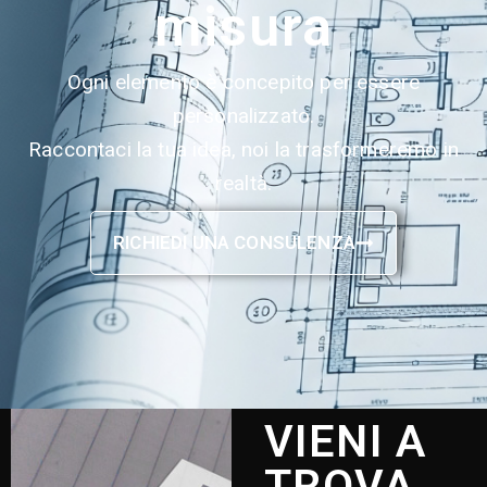
misura
Ogni elemento è concepito per essere
personalizzato.
Raccontaci la tua idea, noi la trasformeremo in
realtà.
RICHIEDI UNA CONSULENZA
VIENI A
TROVA