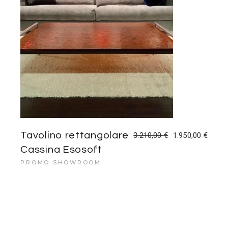
Tavolino rettangolare
3.210,00
€
1.950,00
€
Il
Il
prezzo
prezzo
Cassina Esosoft
originale
attuale
era:
è:
PROMO SHOWROOM
3.210,00 €.
1.950,00 €.