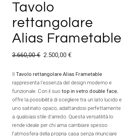
Tavolo
rettangolare
Alias Frametable
3.660,00
€
2.500,00
€
Il
Il
prezzo
prezzo
originale
attuale
Il
Tavolo rettangolare Alias Frametable
era:
è:
3.660,00 €.
2.500,00 €.
rappresenta l’essenza del design moderno e
funzionale. Con il suo
top in vetro double face
,
offre la possibilità di scegliere tra un lato lucido e
uno satinato opaco, adattandosi perfettamente
a qualsiasi stile d’arredo. Questa versatilità lo
rende ideale per chi ama cambiare spesso
l’atmosfera della propria casa senza rinunciare