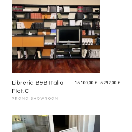
Libreria B&B Italia
15.100,00
€
5.292,00
€
Il
Il
prezzo
prezzo
Flat.C
originale
attuale
era:
è:
PROMO SHOWROOM
15.100,00 €.
5.292,00 €.
SALE