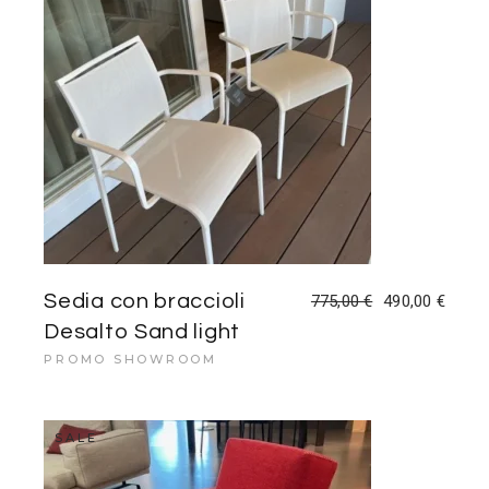
Sedia con braccioli
775,00
€
490,00
€
Il
Il
prezzo
prezzo
Desalto Sand light
originale
attuale
era:
è:
PROMO SHOWROOM
775,00 €.
490,00 €.
SALE