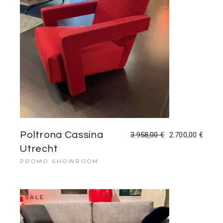
Poltrona Cassina
3.958,00
€
2.700,00
€
Il
Il
prezzo
prezzo
Utrecht
originale
attuale
era:
è:
PROMO SHOWROOM
3.958,00 €.
2.700,00 €.
SALE