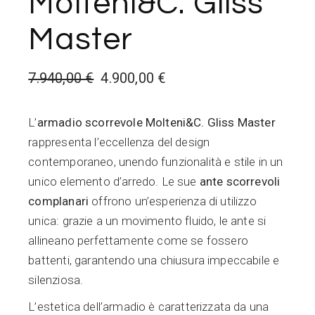
Molteni&C. Gliss
Master
7.940,00
€
4.900,00
€
Il
Il
prezzo
prezzo
originale
attuale
L’
armadio scorrevole Molteni&C. Gliss Master
era:
è:
7.940,00 €.
4.900,00 €.
rappresenta l’eccellenza del design
contemporaneo, unendo funzionalità e stile in un
unico elemento d’arredo. Le sue
ante scorrevoli
complanari
offrono un’esperienza di utilizzo
unica: grazie a un movimento fluido, le ante si
allineano perfettamente come se fossero
battenti, garantendo una chiusura impeccabile e
silenziosa.
L’estetica dell’armadio è caratterizzata da una