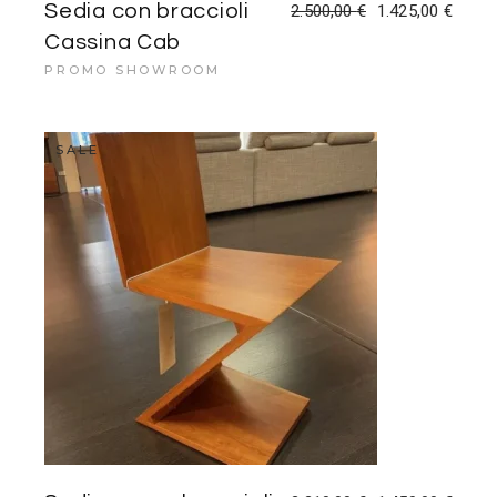
Sedia con braccioli
2.500,00
€
1.425,00
€
Il
Il
prezzo
prezzo
Cassina Cab
originale
attuale
era:
è:
PROMO SHOWROOM
2.500,00 €.
1.425,00 €.
SALE