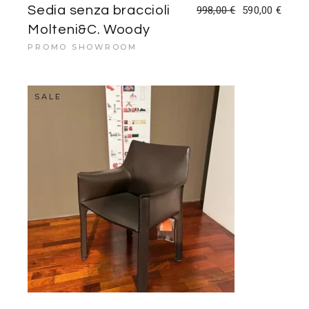
Sedia senza braccioli
998,00
€
590,00
€
Il
Il
prezzo
prezzo
Molteni&C. Woody
originale
attuale
era:
è:
PROMO SHOWROOM
998,00 €.
590,00 €.
SALE