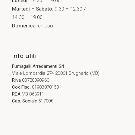
Lunedì
: 14.30 – 19.00
Martedì
–
Sabato
: 9.30 – 12.30 /
14.30 – 19.00
Domenica
: chiuso
Info utili
Fumagalli Arredamenti Srl
Viale Lombardia 274 20861 Brugherio (MB)
P.iva
00728090960
Cod.Fisc.
01983070150
REA
MB 863911
Cap. Sociale
51700€