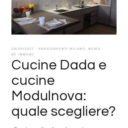
28/09/2021
ARREDAMENTI MILANO
,
NEWS
BY
INNOMC
Cucine Dada e
cucine
Modulnova:
quale scegliere?