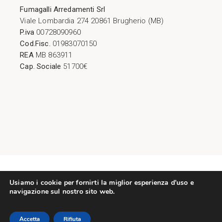
Fumagalli Arredamenti Srl
Viale Lombardia 274 20861 Brugherio (MB)
P.iva
00728090960
Cod.Fisc.
01983070150
REA
MB 863911
Cap. Sociale
51700€
Copyright © 2026. Tutti i diritti riservati.
Usiamo i cookie per fornirti la miglior esperienza d'uso e
navigazione sul nostro sito web.
Strategie Digitali Innovea
Privacy Policy
|
Cookie Policy
Accetta
Rifiuta