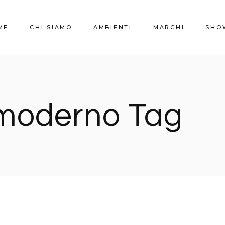
ME
CHI SIAMO
AMBIENTI
MARCHI
SHO
Zona Giorno
Prom
Cucine
 moderno Tag
Zona Notte
Camere Ragazzi
Arredo bagno
Outdoor
Porte
Complementi d’arredo