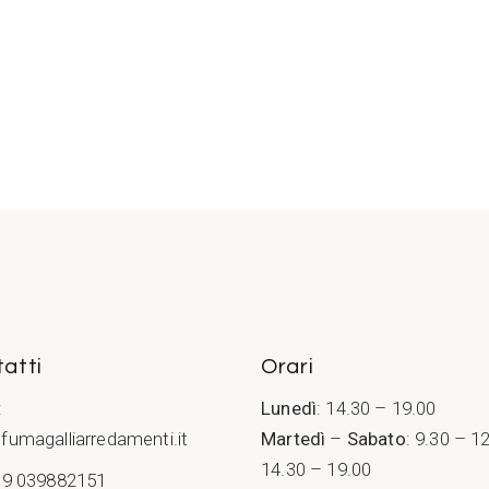
atti
Orari
:
Lunedì
: 14.30 – 19.00
fumagalliarredamenti.it
Martedì
–
Sabato
: 9.30 – 1
14.30 – 19.00
9 039882151