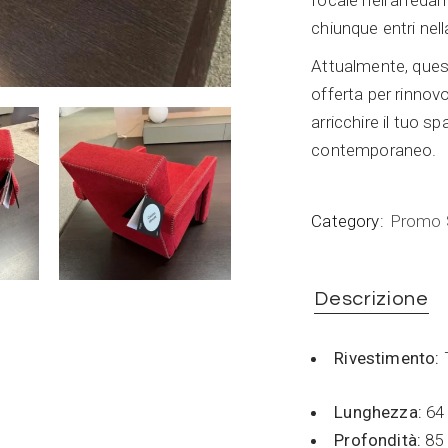
focale nell’arreda
chiunque entri nel
Attualmente, quest
offerta per rinnov
arricchire il tuo s
contemporaneo.
Category:
Promo
Descrizione
Rivestimento:
Lunghezza:
64
Profondità:
85