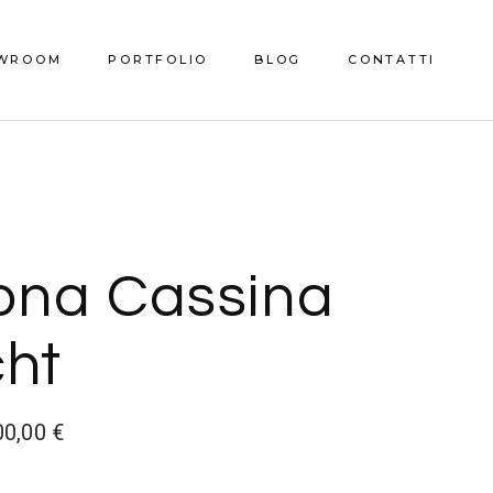
WROOM
PORTFOLIO
BLOG
CONTATTI
o Showroom
rona Cassina
cht
00,00
€