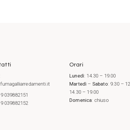
atti
Orari
:
Lunedì
: 14.30 – 19.00
fumagalliarredamenti.it
Martedì
–
Sabato
: 9.30 – 1
14.30 – 19.00
9 039882151
Domenica
: chiuso
9 039882152