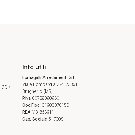
Info utili
Fumagalli Arredamenti Srl
Viale Lombardia 274 20861
2.30 /
Brugherio (MB)
P.iva
00728090960
Cod.Fisc.
01983070150
REA
MB 863911
Cap. Sociale
51700€