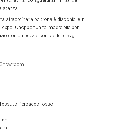
mento, attirando sguardi ammirati da
la stanza.
a straordinaria poltrona è disponibile in
o expo. Un’opportunità imperdibile per
pazio con un pezzo iconico del design
 Showroom
Tessuto Perbacco rosso
 cm
 cm