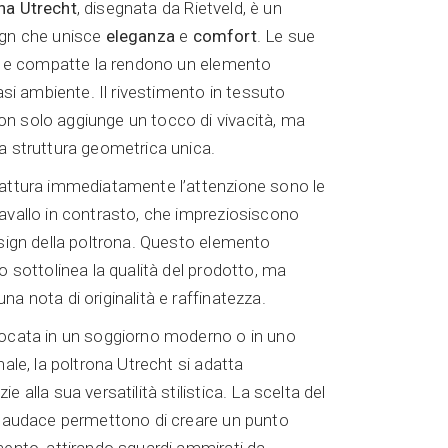
na Utrecht
, disegnata da Rietveld, è un
ign che unisce
eleganza
e
comfort
. Le sue
li e compatte la rendono un elemento
iasi ambiente. Il rivestimento in tessuto
n solo aggiunge un tocco di vivacità, ma
a struttura geometrica unica.
cattura immediatamente l’attenzione sono le
avallo in contrasto, che impreziosiscono
esign della poltrona. Questo elemento
o sottolinea la qualità del prodotto, ma
a nota di originalità e raffinatezza.
locata in un soggiorno moderno o in uno
nale, la poltrona Utrecht si adatta
e alla sua versatilità stilistica. La scelta del
e audace permettono di creare un punto