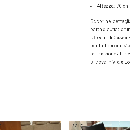
Altezza:
70 cm
Scopri nel dettagl
portale outlet onli
Utrecht di Cassin
contattaci ora. Vu
promozione? Il n
si trova in
Viale L
E
SALE