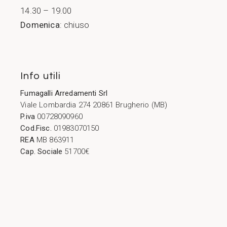
14.30 – 19.00
Domenica
: chiuso
Info utili
Fumagalli Arredamenti Srl
Viale Lombardia 274 20861 Brugherio (MB)
P.iva
00728090960
Cod.Fisc.
01983070150
REA
MB 863911
Cap. Sociale
51700€